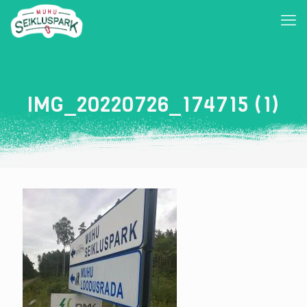
IMG_20220726_174715 (1)