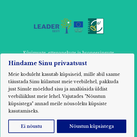
Küsimuste, ettepanekute ja broneeringute
tegemiseks võtke ühendust:
Hindame Sinu privaatsust
+ 372 52 803 87 või
info@muhuseikleja.ee
Meie koduleht kasutab küpsiseid, mille abil saame
täiustada Sinu külastust meie veebilehel, pakkuda
just Sinule mõeldud sisu ja analüüsida üldist
veebiliiklust meie lehel. Vajutades "Nõustun
2021 MUHU SEIKLUSPARK / MTÜ Õpituba Saare
küpsistega" annad meile nõusoleku küpsiste
maakond, Muhu vald, Nõmmküla, Uuelu, 94752
Registrikood: 80285850
kasutamiseks.
Ei nõustu
Nõustun küpsistega