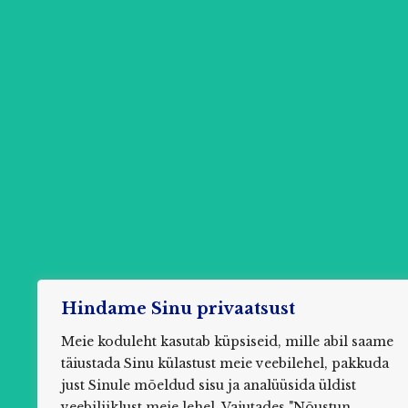
Hindame Sinu privaatsust
Meie koduleht kasutab küpsiseid, mille abil saame
täiustada Sinu külastust meie veebilehel, pakkuda
just Sinule mõeldud sisu ja analüüsida üldist
Küsim
veebiliiklust meie lehel. Vajutades "Nõustun