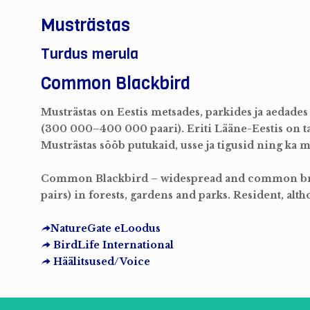
Musträstas
Turdus merula
Common Blackbird
Musträstas on Eestis metsades, parkides ja aedades
(300 000–400 000 paari). Eriti Lääne-Eestis on ta s
Musträstas sööb putukaid, usse ja tigusid ning ka ma
Common Blackbird – widespread and common br
pairs) in forests, gardens and parks. Resident, a
NatureGate eLoodus
BirdLife International
Häälitsused/Voice