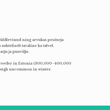
 üldlevinud ning arvukas pesitseja
uhteliselt tavaline ka talvel.
rju ja puuvilju.
eeder in Estonia (300,000–400,000
lthough uncommon in winter.