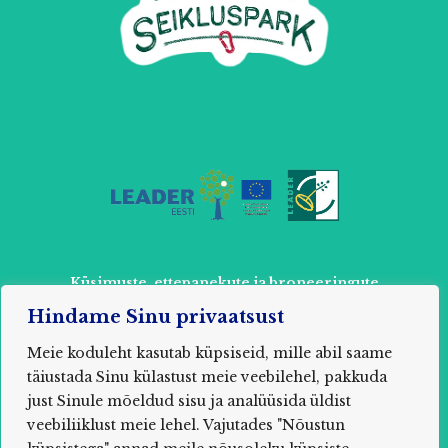
Küsimuste, ettepanekute ja broneeringute
tegemiseks võtke ühendust:
Hindame Sinu privaatsust
+ 372 52 803 87 või
info@muhuseikleja.ee
Meie koduleht kasutab küpsiseid, mille abil saame
täiustada Sinu külastust meie veebilehel, pakkuda
just Sinule mõeldud sisu ja analüüsida üldist
veebiliiklust meie lehel. Vajutades "Nõustun
2021 MUHU SEIKLUSPARK / MTÜ Õpituba Saare