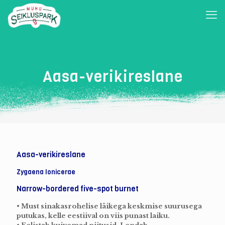
Aasa-verikireslane
Aasa-verikireslane
Zygaena lonicerae
Narrow-bordered five-spot burnet
• Must sinakasrohelise läikega keskmise suurusega
putukas, kelle eestiival on viis punast laiku.