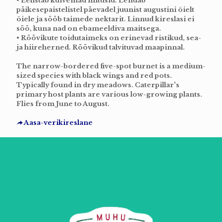
• Eelistab kuivemad niitusid. Lendab
päikesepaistelistel päevadel juunist augustini õielt
õiele ja sööb taimede nektarit. Linnud kireslasi ei
söö, kuna nad on ebameeldiva maitsega.
• Röövikute toidutaimeks on erinevad ristikud, sea-
ja hiireherned. Röövikud talvituvad maapinnal.
The narrow-bordered five-spot burnet is a medium-
sized species with black wings and red pots.
Typically found in dry meadows. Caterpillar's
primary host plants are various low-growing plants.
Flies from June to August.
Aasa-verikireslane