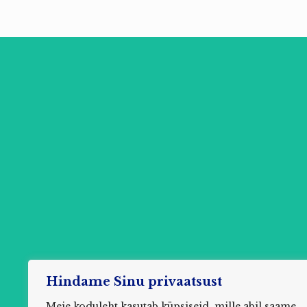
Hindame Sinu privaatsust
Meie koduleht kasutab küpsiseid, mille abil saame