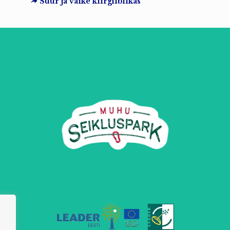
Suur ja väike kiirgliblikas