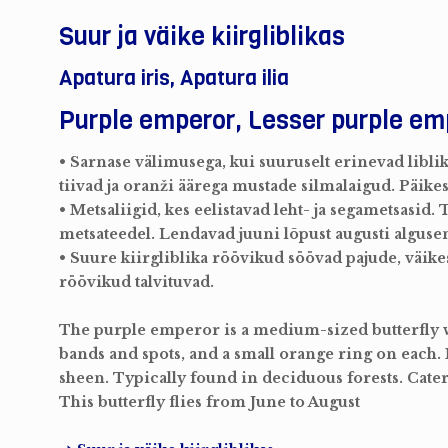
Suur ja väike kiirgliblikas
Apatura iris, Apatura ilia
Purple emperor, Lesser purple em
• Sarnase välimusega, kui suuruselt erinevad libli
tiivad ja oranži äärega mustade silmalaigud. Päikese
• Metsaliigid, kes eelistavad leht- ja segametsasid.
metsateedel. Lendavad juuni lõpust augusti algusen
• Suure kiirgliblika röövikud söövad pajude, väi
röövikud talvituvad.
The purple emperor is a medium-sized butterfly 
bands and spots, and a small orange ring on each.
sheen. Typically found in deciduous forests. Caterp
This butterfly flies from June to August