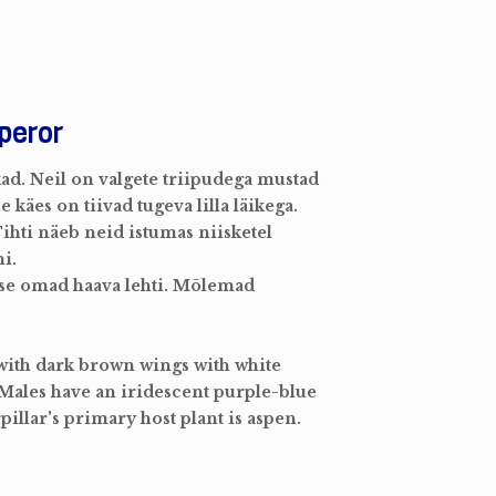
peror
kad. Neil on valgete triipudega mustad
 käes on tiivad tugeva lilla läikega.
 Tihti näeb neid istumas niisketel
i.
kese omad haava lehti. Mõlemad
with dark brown wings with white
 Males have an iridescent purple-blue
illar's primary host plant is aspen.