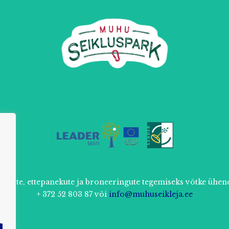
muste, ettepanekute ja broneeringute tegemiseks võtke ühen
+ 372 52 803 87 või
info@muhuseikleja.ee