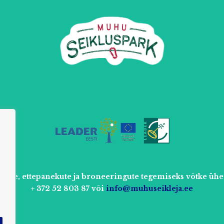
uste, ettepanekute ja broneeringute tegemiseks võtke ühe
+ 372 52 803 87 või
info@muhuseikleja.ee