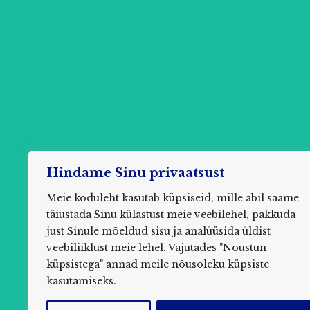
Hindame Sinu privaatsust
Meie koduleht kasutab küpsiseid, mille abil saame
täiustada Sinu külastust meie veebilehel, pakkuda
just Sinule mõeldud sisu ja analüüsida üldist
Küsim
veebiliiklust meie lehel. Vajutades "Nõustun
küpsistega" annad meile nõusoleku küpsiste
kasutamiseks.