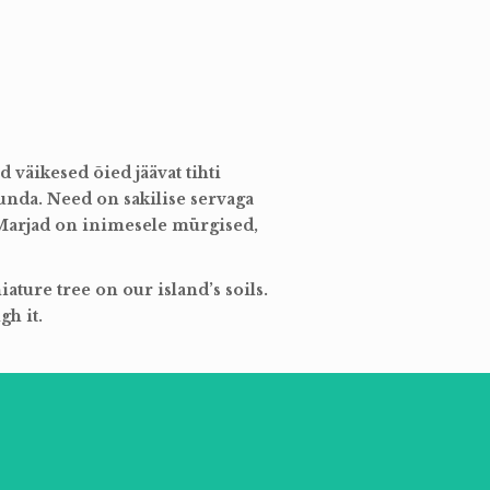
 väikesed õied jäävat tihti
unda. Need on sakilise servaga
. Marjad on inimesele mürgised,
ature tree on our island’s soils.
gh it.