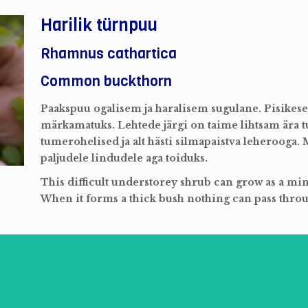
Harilik türnpuu
Rhamnus cathartica
Common buckthorn
Paakspuu ogalisem ja haralisem sugulane. Pisikesed
märkamatuks. Lehtede järgi on taime lihtsam ära t
tumerohelised ja alt hästi silmapaistva leherooga
paljudele lindudele aga toiduks.
This difficult understorey shrub can grow as a mini
When it forms a thick bush nothing can pass throu