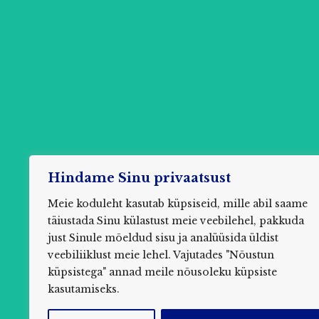
Hindame Sinu privaatsust
Meie koduleht kasutab küpsiseid, mille abil saame
täiustada Sinu külastust meie veebilehel, pakkuda
just Sinule mõeldud sisu ja analüüsida üldist
Küsim
veebiliiklust meie lehel. Vajutades "Nõustun
küpsistega" annad meile nõusoleku küpsiste
kasutamiseks.