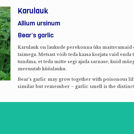
Karulauk
Allium ursinum
Bear’s garlic
Karulauk on laukude perekonna üks maitsvamaid es
taimega. Metsast võib teda kaasa korjata vaid enda 
tundma, et teda mitte segi ajada sarnase, kuid mü
meenutab küüslauku.
Bear’s garlic may grow together with poisonous lily
similar but remember – garlic smell is the distinct