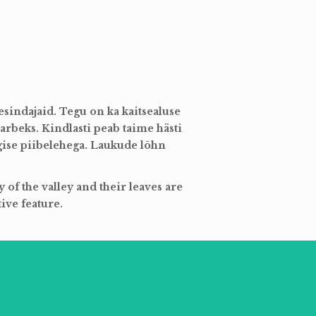
indajaid. Tegu on ka kaitsealuse
tarbeks. Kindlasti peab taime hästi
rgise piibelehega. Laukude lõhn
 of the valley and their leaves are
ive feature.