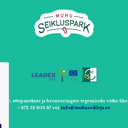
uste, ettepanekute ja broneeringute tegemiseks võtke ühe
+ 372 52 803 87 või
info@muhuseikleja.ee