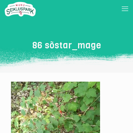
86 sõstar_mage