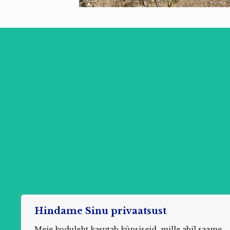
Hindame Sinu privaatsust
Meie koduleht kasutab küpsiseid, mille abil saame