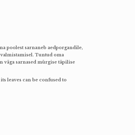
hna poolest sarnaneb aedporgandile,
e valmistamisel. Tuntud oma
on väga sarnased mürgise täpilise
 its leaves can be confused to