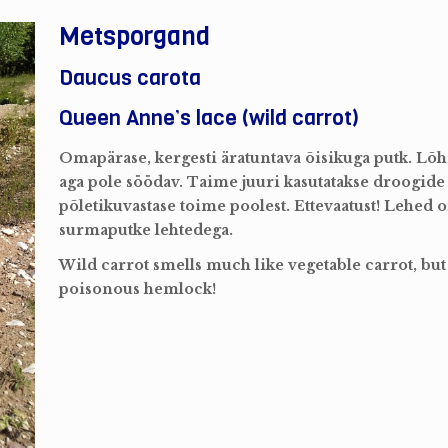
Metsporgand
Daucus carota
Queen Anne’s lace (wild carrot)
Omapärase, kergesti äratuntava õisikuga putk. Lõ
aga pole söödav. Taime juuri kasutatakse droogid
põletikuvastase toime poolest. Ettevaatust! Lehed 
surmaputke lehtedega.
Wild carrot smells much like vegetable carrot, but
poisonous hemlock!