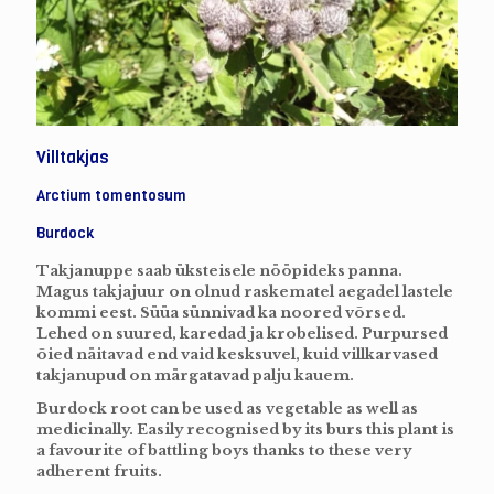
Villtakjas
Arctium tomentosum
Burdock
Takjanuppe saab üksteisele nööpideks panna.
Magus takjajuur on olnud raskematel aegadel lastele
kommi eest. Süüa sünnivad ka noored võrsed.
Lehed on suured, karedad ja krobelised. Purpursed
õied näitavad end vaid kesksuvel, kuid villkarvased
takjanupud on märgatavad palju kauem.
Burdock root can be used as vegetable as well as
medicinally. Easily recognised by its burs this plant is
a favourite of battling boys thanks to these very
adherent fruits.