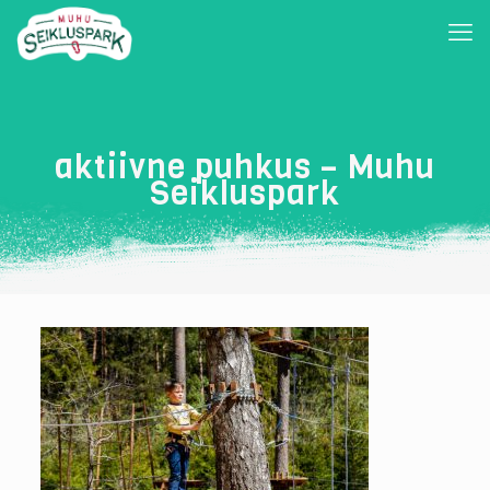
aktiivne puhkus – Muhu
Seikluspark