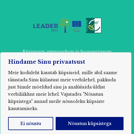
Küsimuste, ettepanekute ja broneeringute
tegemiseks võtke ühendust:
Hindame Sinu privaatsust
+ 372 52 803 87 või
info@muhuseikleja.ee
Meie koduleht kasutab küpsiseid, mille abil saame
täiustada Sinu külastust meie veebilehel, pakkuda
just Sinule mõeldud sisu ja analüüsida üldist
veebiliiklust meie lehel. Vajutades "Nõustun
2021 MUHU SEIKLUSPARK / MTÜ Õpituba Saare
küpsistega" annad meile nõusoleku küpsiste
maakond, Muhu vald, Nõmmküla, Uuelu, 94752
Registrikood: 80285850
kasutamiseks.
Ei nõustu
Nõustun küpsistega