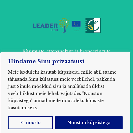
Küsimuste, ettepanekute ja broneeringute
tegemiseks võtke ühendust:
Hindame Sinu privaatsust
+ 372 52 803 87 või
info@muhuseikleja.ee
Meie koduleht kasutab küpsiseid, mille abil saame
täiustada Sinu külastust meie veebilehel, pakkuda
just Sinule mõeldud sisu ja analüüsida üldist
veebiliiklust meie lehel. Vajutades "Nõustun
2021 MUHU SEIKLUSPARK / MTÜ Õpituba Saare
küpsistega" annad meile nõusoleku küpsiste
maakond, Muhu vald, Nõmmküla, Uuelu, 94752
Registrikood: 80285850
kasutamiseks.
Ei nõustu
Nõustun küpsistega